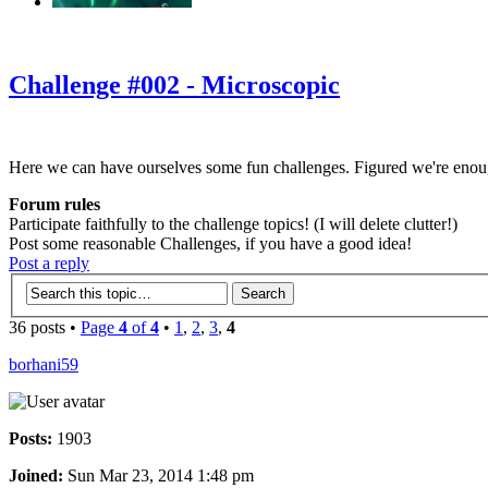
‹
›
g
Challenge #002 - Microscopic
Here we can have ourselves some fun challenges. Figured we're enou
Forum rules
Participate faithfully to the challenge topics! (I will delete clutter!)
Post some reasonable Challenges, if you have a good idea!
Post a reply
36 posts •
Page
4
of
4
•
1
,
2
,
3
,
4
borhani59
Posts:
1903
Joined:
Sun Mar 23, 2014 1:48 pm