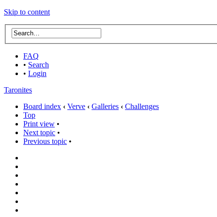
Skip to content
FAQ
•
Search
•
Login
Taronites
Board index
‹
Verve
‹
Galleries
‹
Challenges
Top
Print view
•
Next topic
•
Previous topic
•