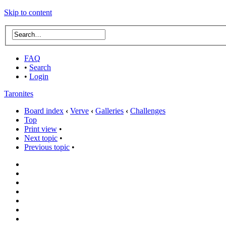
Skip to content
FAQ
•
Search
•
Login
Taronites
Board index
‹
Verve
‹
Galleries
‹
Challenges
Top
Print view
•
Next topic
•
Previous topic
•