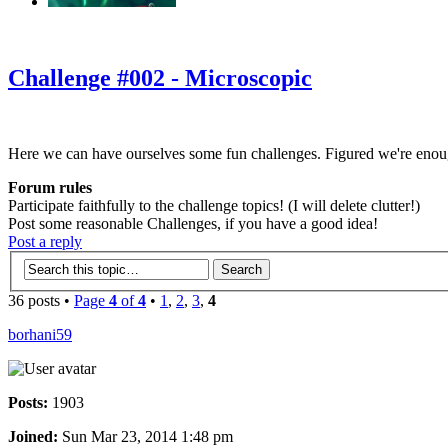
‹
›
g
Challenge #002 - Microscopic
Here we can have ourselves some fun challenges. Figured we're enou
Forum rules
Participate faithfully to the challenge topics! (I will delete clutter!)
Post some reasonable Challenges, if you have a good idea!
Post a reply
36 posts •
Page
4
of
4
•
1
,
2
,
3
,
4
borhani59
Posts:
1903
Joined:
Sun Mar 23, 2014 1:48 pm